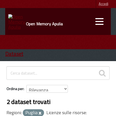
Accedi
Open Memory Apulia
DATI
ENTI
Dataset
INFORMAZIONI
Ordina per
2 dataset trovati
Regioni:
Puglia
Licenze sulle risorse: