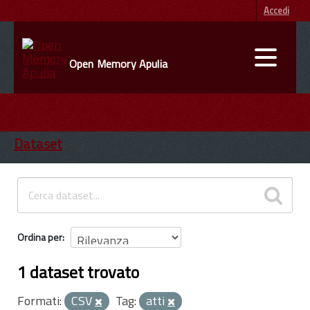
Accedi
Open Memory Apulia
DATI
ENTI
Dataset
INFORMAZIONI
Ordina per
1 dataset trovato
Formati:
CSV
Tag:
atti