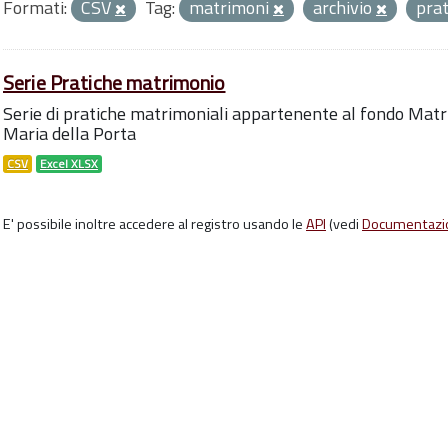
Formati:
CSV
Tag:
matrimoni
archivio
pra
Serie Pratiche matrimonio
Serie di pratiche matrimoniali appartenente al fondo Matr
Maria della Porta
CSV
Excel XLSX
E' possibile inoltre accedere al registro usando le
API
(vedi
Documentazi