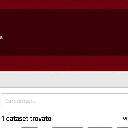
ia
1 dataset trovato
Or