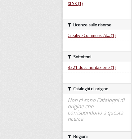
XLSX (1)
Licenze sulle risorse
Creative Commons At... (1)
Sottotemi
3221 documentazione (1)
Cataloghi di origine
Non ci sono Cataloghi di
origine che
corrispondono a questa
ricerca
Regioni