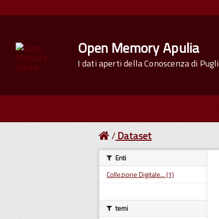
Open Memory Apulia
I dati aperti della Conoscenza di Pugl
Dataset
Enti
Collezione Digitale... (1)
temi