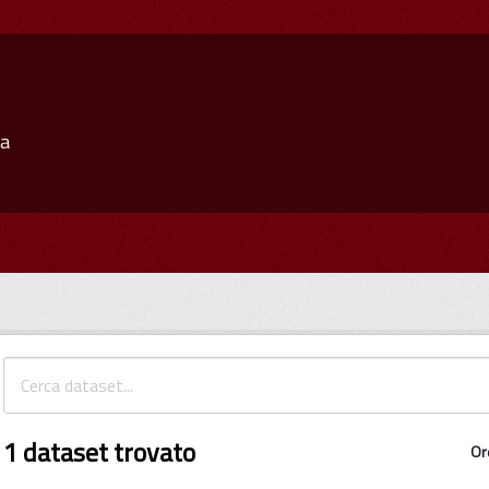
ia
1 dataset trovato
Or