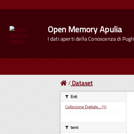
Open Memory Apulia
I dati aperti della Conoscenza di Pugl
Dataset
Enti
Collezione Digitale... (1)
temi