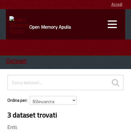
Accedi
Open Memory Apulia
DATI
ENTI
Dataset
INFORMAZIONI
Ordina per
3 dataset trovati
Enti: