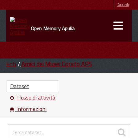
Accedi
Open Memory Apulia
DATI
ENTI
Enti
Amici dei Musei Corato APS
INFORMAZIONI
Dataset
Flusso di attività
Informazioni