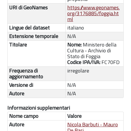
URI di GeoNames
https://www.geonames.
org/3176885/foggia.ht
ml
Lingue del dataset
italiano
Estensione temporale
N/A
Titolare
Nome:
Ministero della
Cultura - Archivio di
Stato di Foggia
Codice IPA/IVA:
FC70FD
Frequenza di
irregolare
aggiornamento
Versione di
N/A
Autore
N/A
Informazioni supplementari
Nome campo
Valore
Autore
Nicola Barbuti - Mauro
De Bari