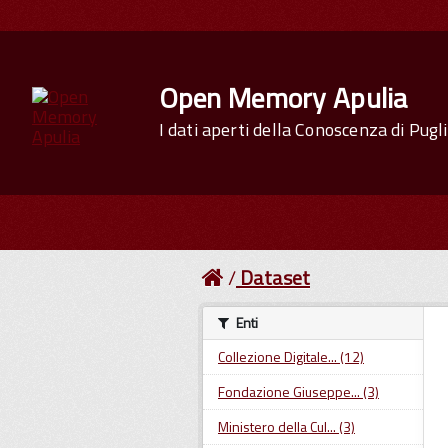
Open Memory Apulia
I dati aperti della Conoscenza di Pugl
Dataset
Enti
Collezione Digitale... (12)
Fondazione Giuseppe... (3)
Ministero della Cul... (3)