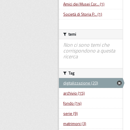
Amici dei Musei Cor... (1)
Società di Storia P... (1)
temi
Non ci sono temi che
corrispondono a questa
ricerca
Tag
digitalizzazione (20)
archivio (15)
fondo (14)
serie (9)
matrimoni (3)