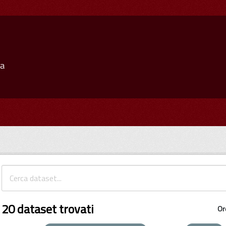
ia
20 dataset trovati
Or