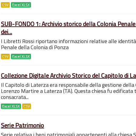
CSV
Excel XLSX
SUB-FONDO 1: Archivio storico della Colonia Penale 
dei...
I Libretti Rossi riportano informazioni relative alle identità
Penale della Colonia di Ponza
CSV
Excel XLSX
Collezione Digitale Archivio Storico del Capitolo di L
Il Capitolo di Laterza era responsabile della gestione della
Lorenzo Martire a Laterza (TA). Questa chiesa fu edificata t
consacrata...
Excel XLSX
CSV
Serie Patrimonio
Serie relativa i beni patrimoniali appartenenti alla chiesa